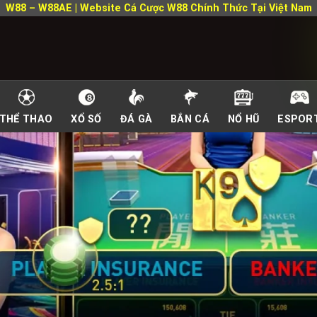
W88 – W88AE | Website Cá Cược W88 Chính Thức Tại Việt Nam
THỂ THAO
XỔ SỐ
ĐÁ GÀ
BẮN CÁ
NỔ HŨ
ESPOR