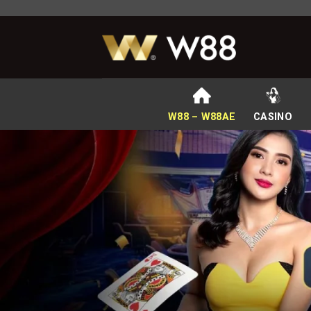
Skip
to
content
W88 – W88AE
CASINO