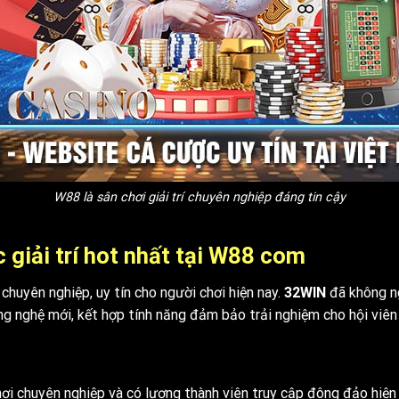
W88 là sân chơi giải trí chuyên nghiệp đáng tin cậy
iải trí hot nhất tại
W88 com
huyên nghiệp, uy tín cho người chơi hiện nay.
32WIN
đã không ng
 nghệ mới, kết hợp tính năng đảm bảo trải nghiệm cho hội viê
ơi chuyên nghiệp và có lượng thành viên truy cập đông đảo hiện