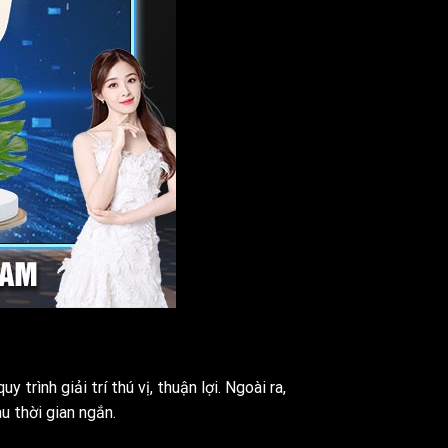
rình giải trí thú vị, thuận lợi. Ngoài ra,
u thời gian ngắn.