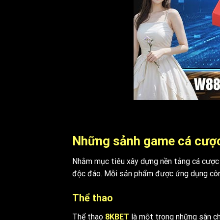
Những sảnh game cá cược g
Nhằm mục tiêu xây dựng nền tảng cá cược c
độc đáo. Mỗi sản phẩm được ứng dụng công
Thể thao
Thể thao
8KBET
là một trong những sân ch