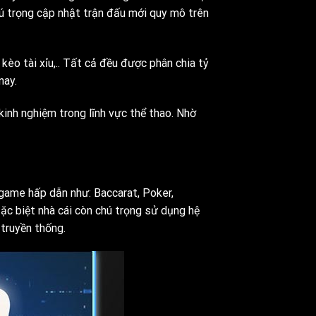
hú trọng cập nhật trận đấu mới quy mô trên
kèo tài xỉu,.. Tất cả đều được phân chia tỷ
nay.
kinh nghiệm trong lĩnh vực thể thao. Nhờ
game hấp dẫn như: Baccarat, Poker,
Đặc biệt nhà cái còn chú trọng sử dụng hệ
 truyền thống.