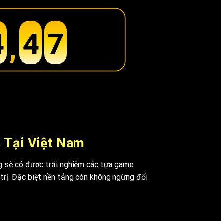
7
0
6
,
 Tại Việt Nam
g sẽ có được trải nghiệm các tựa game
 trị. Đặc biệt nền tảng còn không ngừng đổi