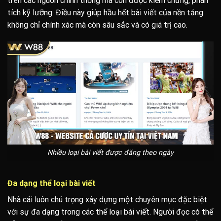
trên các nguồn chính thống mà còn được kiểm chứng, phân
tích kỹ lưỡng. Điều này giúp hầu hết bài viết của nền tảng
không chỉ chính xác mà còn sâu sắc và có giá trị cao.
Nhiều loại bài viết được đăng theo ngày
Đa dạng thể loại bài viết
Nhà cái luôn chú trọng xây dựng một chuyên mục đặc biệt
với sự đa dạng trong các thể loại bài viết. Người đọc có thể