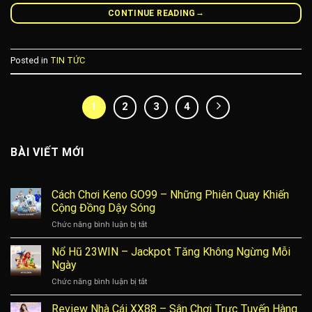
→
CONTINUE READING
Posted in
TIN TỨC
1
2
3
4
BÀI VIẾT MỚI
Cách Chơi Keno GO99 – Những Phiên Quay Khiến
Cộng Đồng Dậy Sóng
ở
Chức năng bình luận bị tắt
Cách
Chơi
Nổ Hũ 23WIN – Jackpot Tăng Không Ngừng Mỗi
Keno
Ngày
GO99
ở
Chức năng bình luận bị tắt
–
Nổ
Những
Hũ
Review Nhà Cái XX88 – Sân Chơi Trực Tuyến Hàng
Phiên