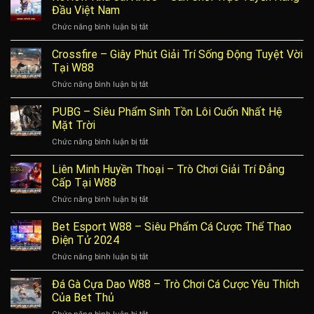
23WIN
Quay
Đầu Việt Nam
–
Khiến
ở
Chức năng bình luận bị tắt
Jackpot
Cộng
Review
Tăng
Đồng
Nhà
Crossfire – Giây Phút Giải Trí Sống Động Tuyệt Vời
Không
Dậy
Cái
Ngừng
Tại W88
Sóng
XX88
Mỗi
ở
Chức năng bình luận bị tắt
–
Ngày
Crossfire
Sân
–
PUBG – Siêu Phẩm Sinh Tồn Lôi Cuốn Nhất Hệ
Chơi
Giây
Trực
Mặt Trời
Phút
Tuyến
ở
Chức năng bình luận bị tắt
Giải
Hàng
PUBG
Trí
Đầu
–
Liên Minh Huyền Thoại – Trò Chơi Giải Trí Đẳng
Sống
Việt
Siêu
Động
Cấp Tại W88
Nam
Phẩm
Tuyệt
ở
Chức năng bình luận bị tắt
Sinh
Vời
Liên
Tồn
Tại
Minh
Bet Esport W88 – Siêu Phẩm Cá Cược Thể Thao
Lôi
W88
Huyền
Cuốn
Điện Tử 2024
Thoại
Nhất
ở
Chức năng bình luận bị tắt
–
Hệ
Bet
Trò
Mặt
Esport
Đá Gà Cựa Dao W88 – Trò Chơi Cá Cược Yêu Thích
Chơi
Trời
W88
Giải
Của Bet Thủ
–
Trí
ở