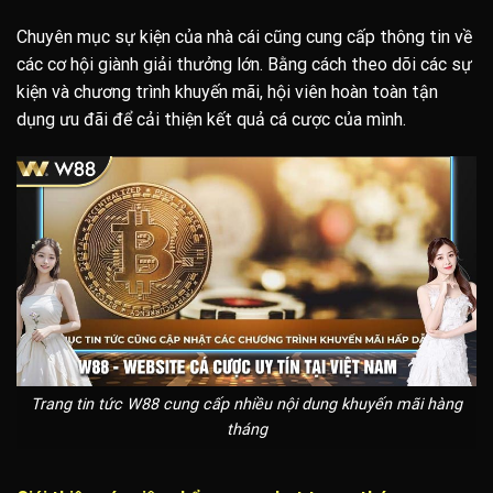
Chuyên mục sự kiện của nhà cái cũng cung cấp thông tin về
các cơ hội giành giải thưởng lớn. Bằng cách theo dõi các sự
kiện và chương trình khuyến mãi, hội viên hoàn toàn tận
dụng ưu đãi để cải thiện kết quả cá cược của mình.
Trang tin tức W88 cung cấp nhiều nội dung khuyến mãi hàng
tháng