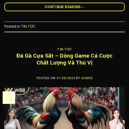
→
CONTINUE READING
Posted in
TIN TỨC
TIN TỨC
Đá Gà Cựa Sắt – Dòng Game Cá Cược
Chất Lượng Và Thú Vị
POSTED ON
31/08/2024
BY
ADMIN
31
Th8