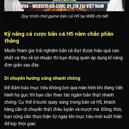
Quy trình chơi game bắn cá H5 tại W88 chi tiết
Kỹ năng cá cược bắn cá H5 nắm chắc phần
thắng
Muốn tham gia trải nghiệm bắn cá đạt được hiệu quả cao
nhất và thu về lợi nhuận thì bạn đừng quên áp dụng kĩ năng
đơn giản sau đây.
Di chuyển hướng súng nhanh chóng
Để đảm bảo mục tiêu không bơi qua màn hình khi đang tiến
hành hạ gục thì bạn cần thao tác ngắm bắn thật nhanh
chóng. Cụ thể ở bước quay súng trong bắn cá H5, khách
hàng cần di chuyển thật điêu luyện và mượt mà. Đồng thời,
bạn cũng cần thực hiện từ ngay khi mục tiêu mới xuất hiện
để kịp thời gian.