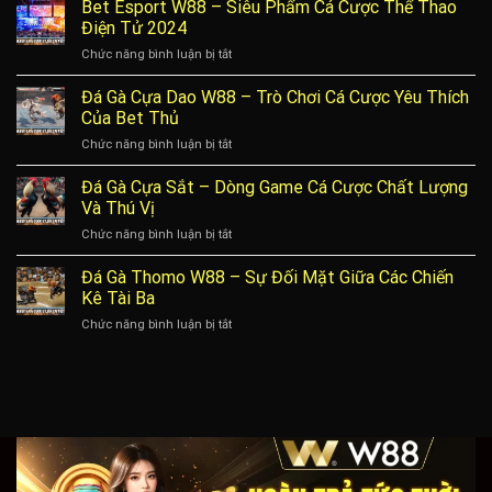
Minh
Bet Esport W88 – Siêu Phẩm Cá Cược Thể Thao
Lôi
W88
Huyền
Cuốn
Điện Tử 2024
Thoại
Nhất
ở
Chức năng bình luận bị tắt
–
Hệ
Bet
Trò
Mặt
Esport
Đá Gà Cựa Dao W88 – Trò Chơi Cá Cược Yêu Thích
Chơi
Trời
W88
Giải
Của Bet Thủ
–
Trí
ở
Chức năng bình luận bị tắt
Siêu
Đẳng
Đá
Phẩm
Cấp
Gà
Đá Gà Cựa Sắt – Dòng Game Cá Cược Chất Lượng
Cá
Tại
Cựa
Cược
Và Thú Vị
W88
Dao
Thể
ở
Chức năng bình luận bị tắt
W88
Thao
Đá
–
Điện
Gà
Đá Gà Thomo W88 – Sự Đối Mặt Giữa Các Chiến
Trò
Tử
Cựa
Chơi
Kê Tài Ba
2024
Sắt
Cá
ở
Chức năng bình luận bị tắt
–
Cược
Đá
Dòng
Yêu
Gà
Game
Thích
Thomo
Cá
Của
W88
Cược
Bet
–
Chất
Thủ
Sự
Lượng
Đối
Và
Mặt
Thú
Giữa