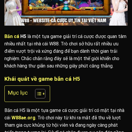
Bắn cá
H5
là một tựa game giải trí cá cược được quan tâm
nhiều nhất tại nhà cái W88. Trò chơi sở hữu rất nhiều ưu
điểm vượt trội và xứng đáng để bạn dành thời gian trải
nghiệm. Chắc chắn rằng đây sẽ là một thế giới khiến cho
khách hàng thư giãn sau những giây phút căng thẳng.
Khái quát về game bắn cá H5
Mục lục
Bắn cá H5 là một tựa game cá cược giải trí có mặt tại nhà
cái
W88ae.org
. Trò chơi này từ khi ra mắt đã thu về lượt
tham gia cực khủng từ hội viên và đang ngày càng phát