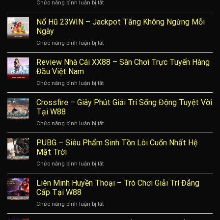
ở
Chức năng bình luận bị tắt
Cách
Chơi
Nổ Hũ 23WIN – Jackpot Tăng Không Ngừng Mỗi
Keno
Ngày
GO99
ở
Chức năng bình luận bị tắt
–
Nổ
Những
Hũ
Review Nhà Cái XX88 – Sân Chơi Trực Tuyến Hàng
Phiên
23WIN
Quay
Đầu Việt Nam
–
Khiến
ở
Chức năng bình luận bị tắt
Jackpot
Cộng
Review
Tăng
Đồng
Nhà
Crossfire – Giây Phút Giải Trí Sống Động Tuyệt Vời
Không
Dậy
Cái
Ngừng
Tại W88
Sóng
XX88
Mỗi
ở
Chức năng bình luận bị tắt
–
Ngày
Crossfire
Sân
–
PUBG – Siêu Phẩm Sinh Tồn Lôi Cuốn Nhất Hệ
Chơi
Giây
Trực
Mặt Trời
Phút
Tuyến
ở
Chức năng bình luận bị tắt
Giải
Hàng
PUBG
Trí
Đầu
–
Liên Minh Huyền Thoại – Trò Chơi Giải Trí Đẳng
Sống
Việt
Siêu
Động
Cấp Tại W88
Nam
Phẩm
Tuyệt
ở
Chức năng bình luận bị tắt
Sinh
Vời
Liên
Tồn
Tại