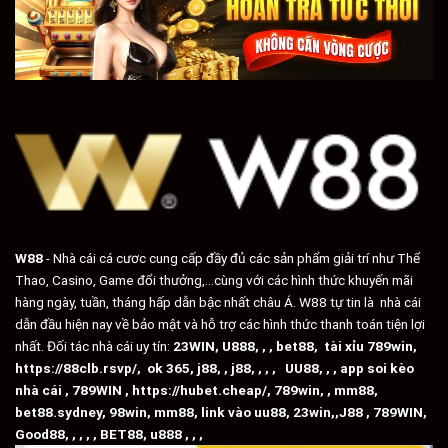
Vị
Các
Chiến
Kê
Tài
Ba
W88
- Nhà cái cá cươc cung cấp đầy đủ các sản phẩm giải trí như Thể
Thao, Casino, Game đổi thưởng,...cùng với các hình thức khuyến mãi
hàng ngày, tuần, tháng hấp dẫn bậc nhất châu Á. W88 tự tin là nhà cái
dẫn đầu hiện nay về bảo mật và hỗ trợ các hình thức thanh toán tiện lợi
nhất. Đối tác nhà cái uy tín:
23WIN
,
U888
, , ,
bet88
,
tài xỉu 789win
,
https://88clb.rsvp/
,
ok 365
, j88, , j88, , , ,
UU88
, , ,
app soi kèo
nhà cái
,
789WIN
,
https://hubet.cheap/,
789win
, , mm88,
bet88.sydney
,
98win
, mm88,
link vào uu88
,
23win
,,J88 ,
789WIN
,
Good88, , , , ,
BET88
,
u888
, , ,